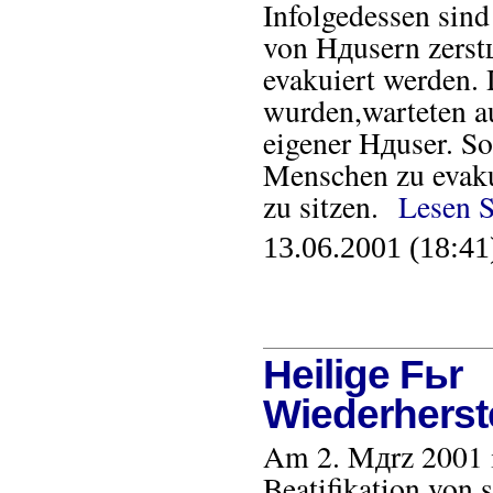
Infolgedessen sind
von Hдusern zerst
evakuiert werden. D
wurden,warteten a
eigener Hдuser. So
Menschen zu evak
zu sitzen.
Lesen S
13.06.2001 (18:41
Heilige Fьr
Wiederherst
Am 2. Mдrz 2001 is
Beatifikation von