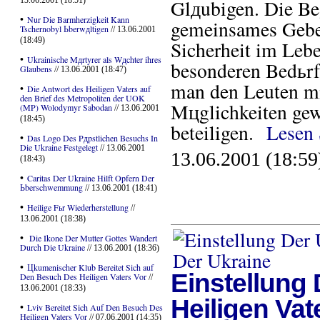
13.06.2001 (18:51)
Glдubigen. Die Be
•
Nur Die Barmherzigkeit Kann
gemeinsames Gebe
Tschernobyl Ьberwдltigen
// 13.06.2001
(18:49)
Sicherheit im Lebe
•
Ukrainische Mдrtyrer als Wдchter ihres
besonderen Bedьrfn
Glaubens
// 13.06.2001 (18:47)
man den Leuten mi
•
Die Antwort des Heiligen Vaters auf
den Brief des Metropoliten der UOK
Mцglichkeiten gew
(MP) Wolodymyr Sabodan
// 13.06.2001
(18:45)
beteiligen.
Lesen 
•
Das Logo Des Pдpstlichen Besuchs In
Die Ukraine Festgelegt
// 13.06.2001
13.06.2001 (18:59
(18:43)
•
Caritas Der Ukraine Hilft Opfern Der
Ьberschwemmung
// 13.06.2001 (18:41)
•
Heilige Fьr Wiederherstellung
//
13.06.2001 (18:38)
•
Die Ikone Der Mutter Gottes Wandert
Durch Die Ukraine
// 13.06.2001 (18:36)
•
Цkumenischer Klub Bereitet Sich auf
Einstellung
Den Besuch Des Heiligen Vaters Vor
//
13.06.2001 (18:33)
Heiligen Vat
•
Lviv Bereitet Sich Auf Den Besuch Des
Heiligen Vaters Vor
// 07.06.2001 (14:35)