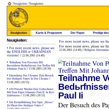
/
Neuigkeiten
/ Neuigkeiten:
Neuigkeiten
Karte & Programm
Der Papst
Predigt de
Neuigkeiten:
For more recent news, please see
For more recent news, please see th
•
For more recent news, please see
22.06.2001 (14:49) //
Religious Informatio
the ENGLISH or UKRAINIAN
versions!
// 22.06.2001 (14:49)
•
Teilnahme Von Personen Mit
Besonderen Bedьrfnissen Am Treffen Mit
Johannes Paul Ii
// 13.06.2001 (18:59)
•
Teilnahme V
Einstellung Der Ukrainer Zum Besuch
Des Heiligen Vaters In Der Ukraine
//
13.06.2001 (18:55)
Bedьrfnisse
•
650 Priester Werden Den Gottesdienst
Mit Dem Papst Johannes Paul II. In Kyiv
Paul Ii
Zelebrieren
// 13.06.2001 (18:53)
•
Die Erstauffьhrung Der Oper „Moses“
Der Besuch des Paps
Zu Ehren Des Heiligen Vaters
//