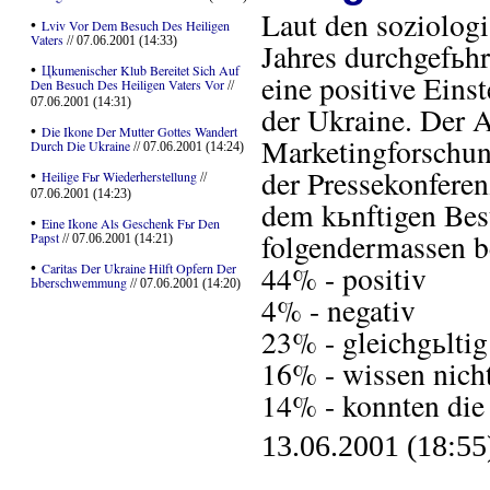
Laut den soziologi
•
Lviv Vor Dem Besuch Des Heiligen
Vaters
// 07.06.2001 (14:33)
Jahres durchgefьhr
•
Цkumenischer Klub Bereitet Sich Auf
eine positive Eins
Den Besuch Des Heiligen Vaters Vor
//
07.06.2001 (14:31)
der Ukraine. Der A
•
Die Ikone Der Mutter Gottes Wandert
Marketingforschun
Durch Die Ukraine
// 07.06.2001 (14:24)
der Pressekonferen
•
Heilige Fьr Wiederherstellung
//
07.06.2001 (14:23)
dem kьnftigen Bes
•
Eine Ikone Als Geschenk Fьr Den
folgendermassen b
Papst
// 07.06.2001 (14:21)
•
44% - positiv
Caritas Der Ukraine Hilft Opfern Der
Ьberschwemmung
// 07.06.2001 (14:20)
4% - negativ
23% - gleichgьltig
16% - wissen nich
14% - konnten die
13.06.2001 (18:55