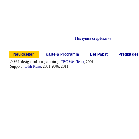
Наступна сторінка »»
Neuigkeiten
Karte & Programm
Der Papst
Predigt de
© Web design and programming -
TRC Web Team
, 2001
Support -
Oleh Kuzo
, 2001-2006, 2011