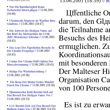
13.06.2001 (18:59) //
R
13.06.2001 (18:51)
•
Nur Die Barmherzigkeit Kann
Цffentliche Or
Tschernobyl Ьberwдltigen
// 13.06.2001
(18:49)
darum, den Glд
•
Ukrainische Mдrtyrer als Wдchter ihres
Glaubens
// 13.06.2001 (18:47)
die Teilnahme a
•
Die Antwort des Heiligen Vaters auf
den Brief des Metropoliten der UOK
Besuchs des Hei
(MP) Wolodymyr Sabodan
// 13.06.2001
(18:45)
ermцglichen. Z
•
Das Logo Des Pдpstlichen Besuchs In
Die Ukraine Festgelegt
Koordinationsau
// 13.06.2001
(18:43)
mit besonderen 
•
Caritas Der Ukraine Hilft Opfern Der
Ьberschwemmung
// 13.06.2001 (18:41)
Der Malteser Hil
•
Heilige Fьr Wiederherstellung
//
13.06.2001 (18:38)
Organisation Ca
•
Die Ikone Der Mutter Gottes Wandert
von 100 Persone
Durch Die Ukraine
// 13.06.2001 (18:36)
•
Цkumenischer Klub Bereitet Sich auf
Den Besuch Des Heiligen Vaters Vor
//
13.06.2001 (18:33)
Es ist zu erwar
•
Lviv Bereitet Sich Auf Den Besuch Des
Heiligen Vaters Vor
// 07.06.2001 (14:35)