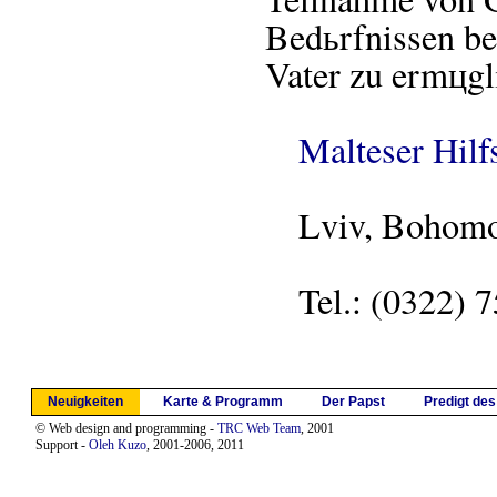
Bedьrfnissen be
Vater zu ermцgl
Malteser Hilf
Lviv, Bohomolt
Tel.: (0322) 7
Neuigkeiten
Karte & Programm
Der Papst
Predigt de
© Web design and programming -
TRC Web Team
, 2001
Support -
Oleh Kuzo
, 2001-2006, 2011