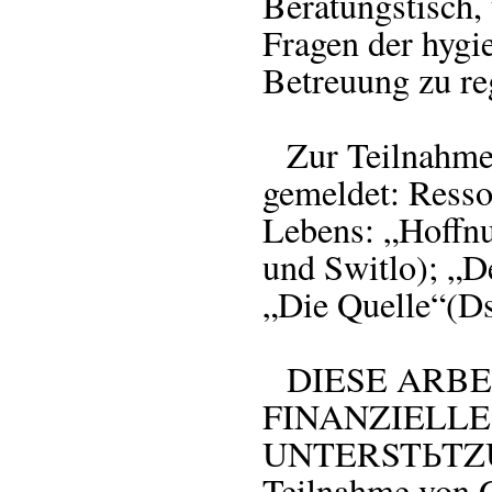
Beratungstisch,
Fragen der hygi
Betreuung zu re
Zur Teilnahme h
gemeldet: Ress
Lebens: „Hoffnu
und Switlo); „D
„Die Quelle“(Ds
DIESE ARBE
FINANZIELL
UNTERSTЬTZUNG.
Teilnahme von 