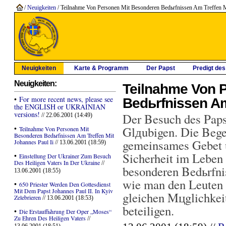
/
Neuigkeiten
/ Teilnahme Von Personen Mit Besonderen Bedьrfnissen Am Treffen Mi
Neuigkeiten
Karte & Programm
Der Papst
Predigt de
Neuigkeiten:
Teilnahme Von 
•
For more recent news, please see
Bedьrfnissen Am
the ENGLISH or UKRAINIAN
versions!
Der Besuch des Papste
// 22.06.2001 (14:49)
•
Glдubigen. Die Bege
Teilnahme Von Personen Mit
Besonderen Bedьrfnissen Am Treffen Mit
gemeinsames Gebet 
Johannes Paul Ii
// 13.06.2001 (18:59)
Sicherheit im Leben f
•
Einstellung Der Ukrainer Zum Besuch
Des Heiligen Vaters In Der Ukraine
//
besonderen Bedьrfnis
13.06.2001 (18:55)
wie man den Leuten 
•
650 Priester Werden Den Gottesdienst
Mit Dem Papst Johannes Paul II. In Kyiv
gleichen Mцglichkei
Zelebrieren
// 13.06.2001 (18:53)
beteiligen.
•
Die Erstauffьhrung Der Oper „Moses“
Zu Ehren Des Heiligen Vaters
//