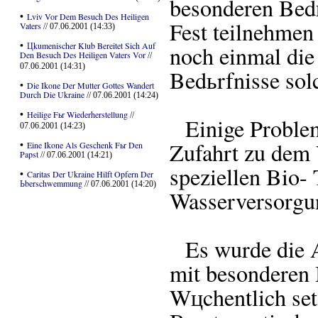
besonderen Bedь
•
Lviv Vor Dem Besuch Des Heiligen
Fest teilnehmen
Vaters
// 07.06.2001 (14:33)
•
Цkumenischer Klub Bereitet Sich Auf
noch einmal die
Den Besuch Des Heiligen Vaters Vor
//
07.06.2001 (14:31)
Bedьrfnisse sol
•
Die Ikone Der Mutter Gottes Wandert
Durch Die Ukraine
// 07.06.2001 (14:24)
•
Heilige Fьr Wiederherstellung
//
Einige Probleme
07.06.2001 (14:23)
Zufahrt zu dem 
•
Eine Ikone Als Geschenk Fьr Den
Papst
// 07.06.2001 (14:21)
speziellen Bio- 
•
Caritas Der Ukraine Hilft Opfern Der
Ьberschwemmung
// 07.06.2001 (14:20)
Wasserversorgun
Es wurde die A
mit besonderen 
Wцchentlich set