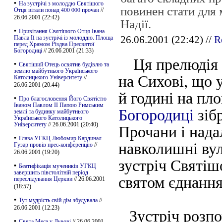
•
На зустрічі з молоддю Святішого
повинен стати для 
Отця вітали понад 400 000 прочан
//
26.06.2001 (22:42)
Надії.
•
Привітання Святішого Отця Івана
Павла ІI на зустрічі із молоддю. Площа
26.06.2001 (22:42) //
R
перед Храмом Різдва Пресвятої
Богородиці
// 26.06.2001 (21:33)
Ця прелюдія д
•
Святіший Отець освятив будівлю та
землю майбутнього Українського
на Сихові, що 
Католицького Університету
//
26.06.2001 (20:44)
й годині на пл
•
Про благословення Його Святістю
Іваном Павлом ІІ Папою Римським
Богородиці
зіб
землі та будинку майбутнього
Українського Католицького
Університету
Прочани і над
// 26.06.2001 (20:40)
•
Глава УГКЦ Любомир Кардинал
навколишні вул
Гузар провів прес-конференцію
//
26.06.2001 (19:20)
зустріч Святіш
•
Беатифікація мучеників УГКЦ
завершить півстолітній період
святом єднання 
переслідування Церкви
// 26.06.2001
(18:57)
•
Тут мудрість свій дім збудувала
//
26.06.2001 (12:23)
Зустріч розпоч
•
Свята Меса у Львові
// 26.06.2001