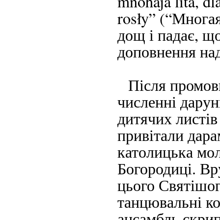
mnohaja lita, dl
rosły” (“Многая
дощ і падає, щ
доповнення над
Після промови
численні дарун
дитячих листів
привітали дара
католицька мол
Богородиці. Вр
цього Святішог
танцювальні ко
ансамбль скрип