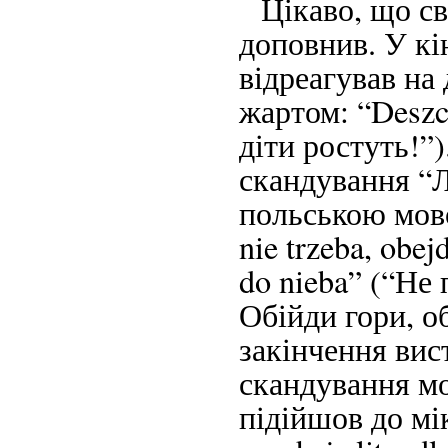
Цікаво, що св
доповнив. У кін
відреагував на
жартом: “Deszcz
діти ростуть!”)
скандування “Л
польською мовою:
nie trzeba, obej
do nieba” (“Не 
Обійди гори, об
закінчення вис
скандування мо
підійшов до мік