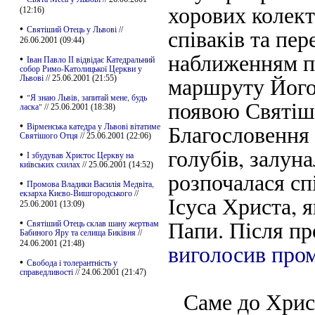
хорових колект
(12:16)
•
Святіший Отець у Львові
співаків та пе
//
26.06.2001 (09:44)
наближенням пр
•
Іван Павло ІІ відвідає Катедральний
собор Римо-Католицької Церкви у
маршруту Його 
Львові
// 25.06.2001 (21:55)
•
"Я знаю Львів, запитай мене, будь
появою Святішо
ласка"
// 25.06.2001 (18:38)
•
Благословення (
Вірменська катедра у Львові вітатиме
Святішого Отця
// 25.06.2001 (22:06)
голубів, залун
•
І збудував Христос Церкву на
київських схилах
// 25.06.2001 (14:52)
розпочалася сп
•
Промова Владики Василія Медвіта,
екзарха Києво-Вишгородського
//
Ісуса Христа, 
25.06.2001 (13:09)
Папи. Після п
•
Святіший Отець склав шану жертвам
Бабиного Яру та селища Биківня
//
24.06.2001 (21:48)
виголосив про
•
Свобода і толерантність у
справедливості
// 24.06.2001 (21:47)
Саме до Христ