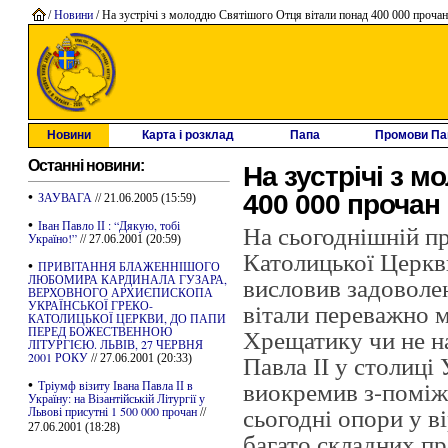
/
Новини
/ На зустрічі з молоддю Святішого Отця вітали понад 400 000 прочан
Новини
Карта і розклад
Папа
Промови Па
Останні новини:
На зустрічі з 
•
400 000 прочан
ЗАУВАГА
// 21.06.2005 (15:59)
•
Іван Павло ІІ : “Дякую, тобі
На сьогоднішній пр
Україно!”
// 27.06.2001 (20:59)
Католицької Церк
•
ПРИВІТАННЯ БЛАЖЕННІШОГО
ЛЮБОМИРА КАРДИНАЛА ГУЗАРА,
висловив задоволе
ВЕРХОВНОГО АРХИЄПИСКОПА
УКРАЇНСЬКОЇ ГРЕКО-
вітали переважно м
КАТОЛИЦЬКОЇ ЦЕРКВИ, ДО ПАПИ
ПЕРЕД БОЖЕСТВЕННОЮ
Хрещатику чи не на
ЛІТУРГІЄЮ. ЛЬВІВ, 27 ЧЕРВНЯ
2001 РОКУ
Павла ІІ у столиц
// 27.06.2001 (20:33)
•
виокремив з-поміж
Тріумф візиту Івана Павла ІІ в
Україну: на Візантійській Літургії у
сьогодні опори у в
Львові присутні 1 500 000 прочан
//
27.06.2001 (18:28)
багато складних п