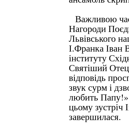
Важливою част
Нагороди Поєдн
Львівського на
І.Франка Іван 
інституту Схі
Святіший Отець
відповідь прос
звук сурм і дз
любить Папу!» 
цьому зустріч 
завершилася.