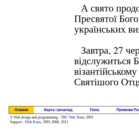
А свято продо
Пресвятої Бого
українських ви
Завтра, 27 чер
відслужиться Б
візантійському 
Святішого Отц
Новини
Карта і розклад
Папа
Промови Па
© Web design and programming -
TRC Web Team
, 2001
Support -
Oleh Kuzo
, 2001-2006, 2011