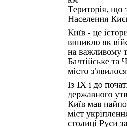
Територія, що з
Населення Києв
Київ - це істо
виникло як вій
на важливому 
Балтійське та 
місто з'явилося
Із IX і до поча
державного утв
Київ мав найп
міст укріпленн
столиці Руси з