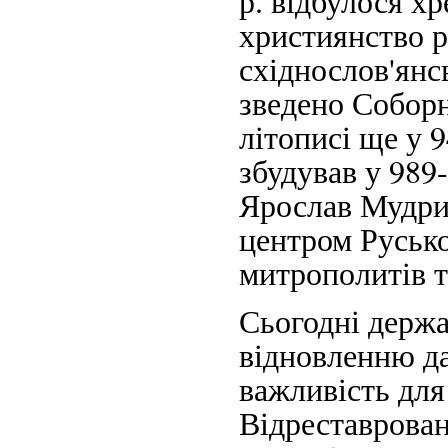
р. відбулося х
християнство р
східнослов'янс
зведено Соборну
літописі ще у 
збудував у 989
Ярослав Мудрий
центром Русько
митрополитів т
Сьогодні держа
відновленню да
важливість для
Відреставрован