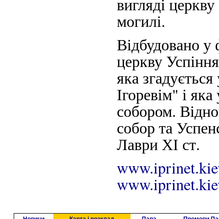
вигляді церкву
могилі.
Відбудовано у 
церкву Успіння
яка згадується
Ігоревім" і яка
собором. Відн
собор та Успен
Лаври ХІ ст.
www.iprinet.kie
www.iprinet.ki