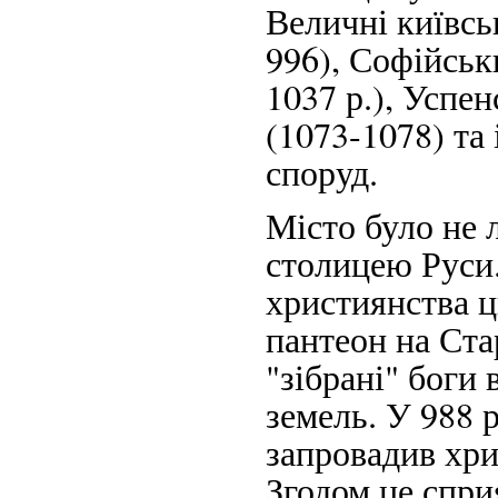
Величні київсь
996), Софійськ
1037 р.), Успе
(1073-1078) та
споруд.
Місто було не 
столицею Руси.
християнства 
пантеон на Стар
"зібрані" боги
земель. У 988 
запровадив хри
Згодом це спр