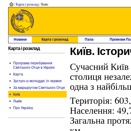
/
Карта і розклад
/ Київ:
Новини
Карта і розклад
Папа
Промови Па
Київ. Істор
Карта і розклад
•
Сучасний Київ 
Програма перебування
Святішого Отця в Україні
столиця незале
•
Карта
•
Зустрiч iз молоддю 26 червня
одна з найбіль
•
За маршрутом Святішого Отця
•
Київ
Територія: 603,
•
Львів
Населення: 49,
•
Про Україну
Загальна протя
км