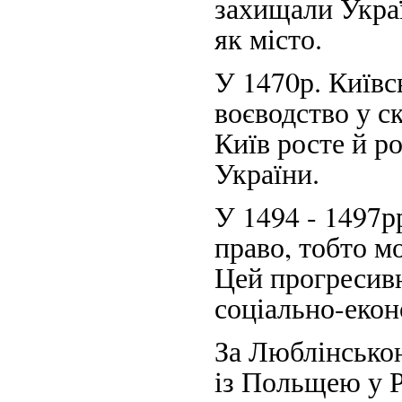
захищали Украї
як місто.
У 1470р. Київс
воєводство у с
Київ росте й р
України.
У 1494 - 1497р
право, тобто м
Цей прогресивн
соціально-екон
За Люблінською
із Польщею у Р