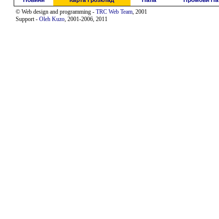
Новини
Карта і розклад
Папа
Промови Па
© Web design and programming -
TRC Web Team
, 2001
Support -
Oleh Kuzo
, 2001-2006, 2011