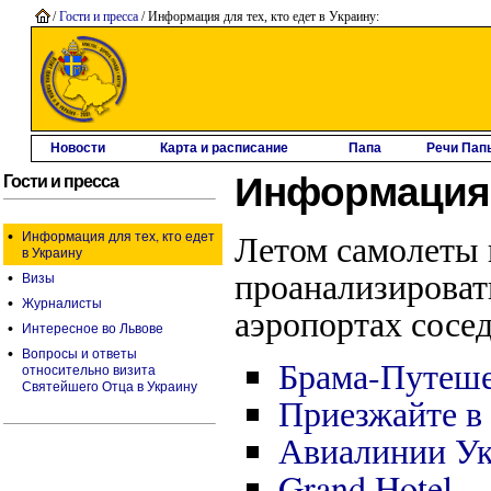
/
Гости и пресса
/ Информация для тех, кто едет в Украину:
Новости
Карта и расписание
Папа
Речи Пап
Информация д
Гости и пресса
•
Летом самолеты 
Информация для тех, кто едет
в Украину
проанализироват
•
Визы
•
Журналисты
аэропортах сосе
•
Интересное во Львове
•
Вопросы и ответы
Брама-Путеше
относительно визита
Святейшего Отца в Украину
Приезжайте в
Авиалинии У
Grand Hotel