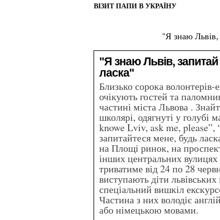
ВІЗИТ ПАПИ В УКРАЇНУ
"Я знаю Львів,
"Я знаю Львів, запитай
ласка"
Близько сорока волонтерів-е
очікують гостей та паломни
частині міста Львова . Знайт
школярі, одягнуті у голубі 
knowe Lviv, ask me, please”,
запитайтеся мене, будь ласк
на Площі ринок, на проспек
інших центральних вулицях 
триватиме від 24 по 28 черв
виступають діти львівських
спеціальний вишкіл екскурс
Частина з них володіє англ
або німецькою мовами.