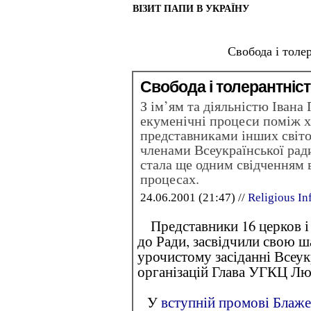
ВІЗИТ ПАПИ В УКРАЇНУ
Свобода і толе
Свобода і толерантніс
З ім’ям та діяльністю Івана 
екуменічні процеси поміж 
представниками інших світов
членами Всеукраїнської ради
стала ще одним свідченням в
процесах.
24.06.2001 (21:47) //
Religious In
Представники 16 церков і р
до Ради, засвідчили свою ш
урочистому засіданні Всеукр
організацій Глава УГКЦ Лю
У
вступній промові Блаж