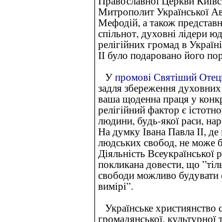
Православної Церкви Київс
Митрополит Української Ав
Мефодій, а також представ
спільнот, духовні лідери ю
релігійних громад в Україні
ІІ було подаровано його по
У
промові Святіший Отец
задля збереження духовних 
ваша щоденна праця у конкр
релігійний фактор є істотн
людини, будь-якої раси, на
На думку Івана Павла ІІ, д
людських свобод, не може б
Діяльність Всеукраїнської р
покликана довести, що ”тіл
свободи можливо будувати 
вимірі”.
Українське християнство с
громадянської, культурної т