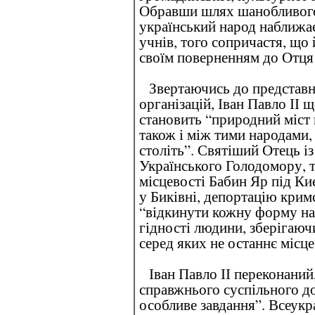
Обравши шлях шанобливого
український народ наближа
учнів, того сопричастя, що
своїм поверненням до Отця (
Звертаючись до представник
організацій, Іван Павло ІІ 
становить “природний міст 
також і між тими народами, 
століть”. Святіший Отець і
Українського Голодомору, т
місцевості Бабин Яр під Ки
у Биківні, депортацію крим
“відкинути кожну форму нас
гідності людини, зберігаючи
серед яких не останнє місце
Іван Павло ІІ переконаний,
справжнього суспільного до
особливе завдання”. Всеукра