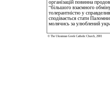
організацій повинна продо
“більшого взаємного обмін
толерантністю у справдели
сподівається стати Паломник
молячись за улюблений укр
© The Ukrainian Greek Catholic Church, 2001