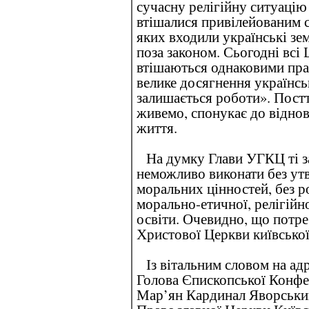
сучасну релігійну ситуацію
втішалися привілейованим с
яких входили українські зем
поза законом. Сьогодні всі Ц
втішаються однаковими прав
велике досягнення українсь
залишається роботи». Постт
живемо, спонукає до віднов
життя.
На думку Глави УГКЦ ті за
неможливо виконати без ут
моральних цінностей, без 
морально-етичної, релігійно
освіти. Очевидно, що потре
Христової Церкви київської
Із вітальним словом на ад
Голова Єпископської Конфе
Мар’ян Кардинал Яворський